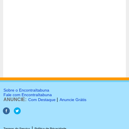
Sobre o EncontraItabuna
Fale com EncontraItabuna
ANUNCIE:
|
Com Destaque
Anuncie Grátis
|
Termos do Serviço
Política de Privacidade