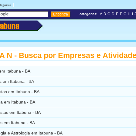
|
tegorias
A
B
C
D
E
F
G
H
I
categorias:
tabuna
 N - Busca por Empresas e Atividad
em Itabuna - BA
a em Itabuna - BA
stas em Itabuna - BA
ia em Itabuna - BA
istas em Itabuna - BA
s em Itabuna - BA
ia e Astrologia em Itabuna - BA