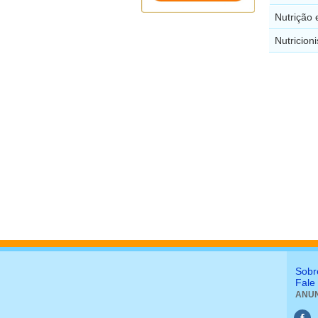
Nutrição 
Nutricion
Sobr
Fale
ANUN